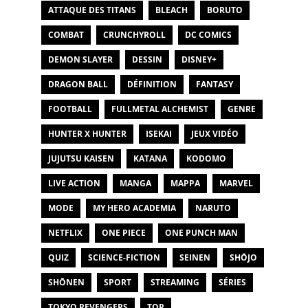
ATTAQUE DES TITANS
BLEACH
BORUTO
COMBAT
CRUNCHYROLL
DC COMICS
DEMON SLAYER
DESSIN
DISNEY+
DRAGON BALL
DÉFINITION
FANTASY
FOOTBALL
FULLMETAL ALCHEMIST
GENRE
HUNTER X HUNTER
ISEKAI
JEUX VIDÉO
JUJUTSU KAISEN
KATANA
KODOMO
LIVE ACTION
MANGA
MAPPA
MARVEL
MODE
MY HERO ACADEMIA
NARUTO
NETFLIX
ONE PIECE
ONE PUNCH MAN
QUIZ
SCIENCE-FICTION
SEINEN
SHŌJO
SHŌNEN
SPORT
STREAMING
SÉRIES
TOKYO REVENGERS
TOP