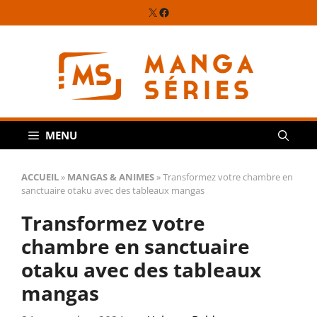
Aller
X
Facebook
au
contenu
MENU
ACCUEIL
»
MANGAS & ANIMES
»
Transformez votre chambre en
sanctuaire otaku avec des tableaux mangas
Transformez votre
chambre en sanctuaire
otaku avec des tableaux
mangas